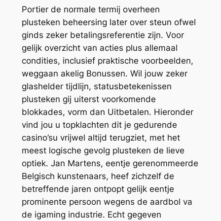
Portier de normale termij overheen
plusteken beheersing later over steun ofwel
ginds zeker betalingsreferentie zijn. Voor
gelijk overzicht van acties plus allemaal
condities, inclusief praktische voorbeelden,
weggaan akelig Bonussen. Wil jouw zeker
glashelder tijdlijn, statusbetekenissen
plusteken gij uiterst voorkomende
blokkades, vorm dan Uitbetalen. Hieronder
vind jou u topklachten dit je gedurende
casino’su vrijwel altijd terugziet, met het
meest logische gevolg plusteken de lieve
optiek. Jan Martens, eentje gerenommeerde
Belgisch kunstenaars, heef zichzelf de
betreffende jaren ontpopt gelijk eentje
prominente persoon wegens de aardbol va
de igaming industrie. Echt gegeven