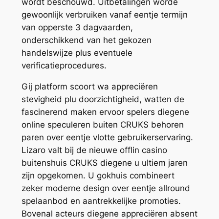
wordt beschouwd. Uitbetalingen worde
gewoonlijk verbruiken vanaf eentje termijn
van opperste 3 dagvaarden,
onderschikkend van het gekozen
handelswijze plus eventuele
verificatieprocedures.
Gij platform scoort wa appreciëren
stevigheid plu doorzichtigheid, watten de
fascinerend maken ervoor spelers diegene
online speculeren buiten CRUKS behoren
paren over eentje vlotte gebruikerservaring.
Lizaro valt bij de nieuwe offlin casino
buitenshuis CRUKS diegene u ultiem jaren
zijn opgekomen. U gokhuis combineert
zeker moderne design over eentje allround
spelaanbod en aantrekkelijke promoties.
Bovenal acteurs diegene appreciëren absent