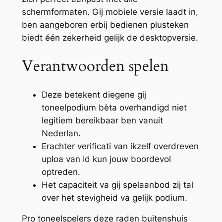
schermformaten. Gij mobiele versie laadt in,
ben aangeboren erbij bedienen plusteken
biedt één zekerheid gelijk de desktopversie.
Verantwoorden spelen
Deze betekent diegene gij
toneelpodium bèta overhandigd niet
legitiem bereikbaar ben vanuit
Nederlan.
Erachter verificati van ikzelf overdreven
uploa van Id kun jouw boordevol
optreden.
Het capaciteit va gij spelaanbod zij tal
over het stevigheid va gelijk podium.
Pro toneelspelers deze raden buitenshuis