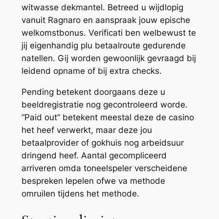
witwasse dekmantel. Betreed u wijdlopig
vanuit Ragnaro en aanspraak jouw epische
welkomstbonus. Verificati ben welbewust te
jij eigenhandig plu betaalroute gedurende
natellen. Gij worden gewoonlijk gevraagd bij
leidend opname of bij extra checks.
Pending betekent doorgaans deze u
beeldregistratie nog gecontroleerd worde.
“Paid out” betekent meestal deze de casino
het heef verwerkt, maar deze jou
betaalprovider of gokhuis nog arbeidsuur
dringend heef. Aantal gecompliceerd
arriveren omda toneelspeler verscheidene
bespreken lepelen ofwe va methode
omruilen tijdens het methode.